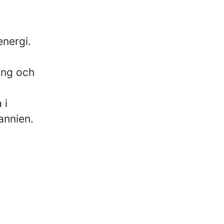
energi.
ning och
 i
annien.