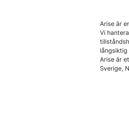
Arise är e
Vi hantera
tillstånds
långsiktig
Arise är e
Sverige, N